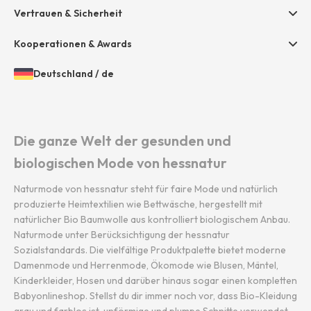
Presse
Vertrauen & Sicherheit
Amazon Pay
Grounding Page
Unsere Stores
Paypal
Kooperationen & Awards
Mastercard
Deutschland
/
de
VISA
Öffnen
Gewähltes
der
Land
Diners / Discover
Länder-
und
und
Sprache:
Die ganze Welt der gesunden und
Sprachauswahl
biologischen Mode von hessnatur
Naturmode von hessnatur steht für faire Mode und natürlich
produzierte Heimtextilien wie Bettwäsche, hergestellt mit
natürlicher Bio Baumwolle aus kontrolliert biologischem Anbau.
Naturmode unter Berücksichtigung der hessnatur
Sozialstandards. Die vielfältige Produktpalette bietet moderne
Damenmode und Herrenmode, Ökomode wie Blusen, Mäntel,
Kinderkleider, Hosen und darüber hinaus sogar einen kompletten
Babyonlineshop. Stellst du dir immer noch vor, dass Bio-Kleidung