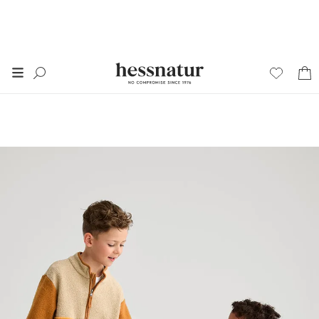
FINAL SALE
50% auf alles im
SALE
*
+ 20% extra auf SALE
Damen
Herren
Junior
Wäsche
Home