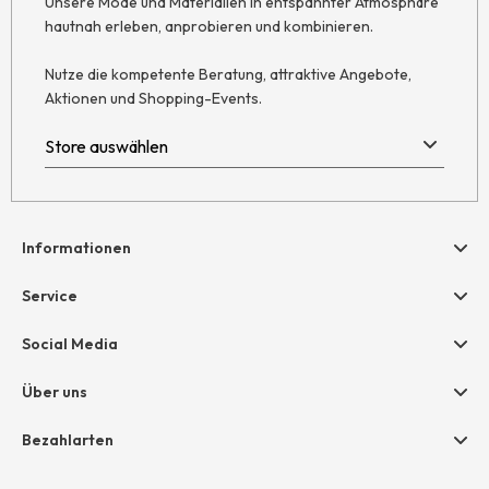
Unsere Mode und Materialien in entspannter Atmosphäre
hautnah erleben, anprobieren und kombinieren.
Nutze die kompetente Beratung, attraktive Angebote,
Aktionen und Shopping-Events.
Informationen
Hilfe & Kontakt
Service
Newsletter
Geschenkgutscheine
Social Media
Retoure
hessnatur friends
AGB
Über uns
Größentabelle
Widerruf
Unternehmen
Bezahlarten
Datenschutz
Jobs
Rechnung
Impressum