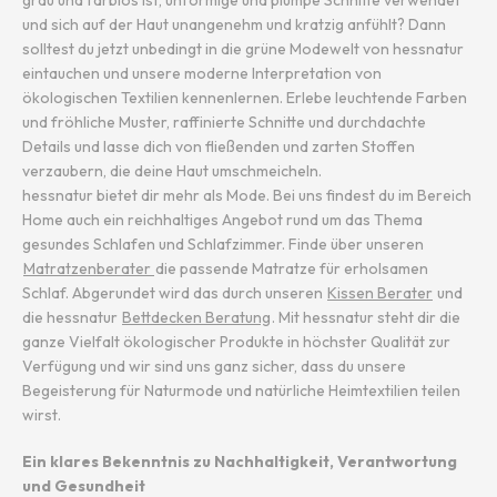
grau und farblos ist, unförmige und plumpe Schnitte verwendet
und sich auf der Haut unangenehm und kratzig anfühlt? Dann
solltest du jetzt unbedingt in die grüne Modewelt von hessnatur
eintauchen und unsere moderne Interpretation von
ökologischen Textilien kennenlernen. Erlebe leuchtende Farben
und fröhliche Muster, raffinierte Schnitte und durchdachte
Details und lasse dich von fließenden und zarten Stoffen
verzaubern, die deine Haut umschmeicheln.
hessnatur bietet dir mehr als Mode. Bei uns findest du im Bereich
Home auch ein reichhaltiges Angebot rund um das Thema
gesundes Schlafen und Schlafzimmer. Finde über unseren
Matratzenberater
die passende Matratze für erholsamen
Schlaf. Abgerundet wird das durch unseren
Kissen Berater
und
die hessnatur
Bettdecken Beratung
. Mit hessnatur steht dir die
ganze Vielfalt ökologischer Produkte in höchster Qualität zur
Verfügung und wir sind uns ganz sicher, dass du unsere
Begeisterung für Naturmode und natürliche Heimtextilien teilen
wirst.
Ein klares Bekenntnis zu Nachhaltigkeit, Verantwortung
und Gesundheit