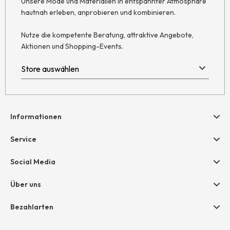
Unsere Mode und Materialien in entspannter Atmosphäre
hautnah erleben, anprobieren und kombinieren.
Nutze die kompetente Beratung, attraktive Angebote,
Aktionen und Shopping-Events.
Informationen
Hilfe & Kontakt
Service
Newsletter
Geschenkgutscheine
Social Media
Retoure
hessnatur friends
AGB
Über uns
Größentabelle
Widerruf
Unternehmen
Bezahlarten
Datenschutz
Jobs
Rechnung
Impressum