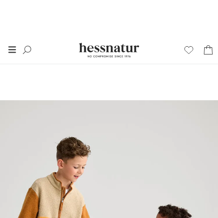
FINAL SALE
50% auf alles im
SALE
*
+ 20% extra auf SALE
Damen
Herren
Junior
Wäsche
Home