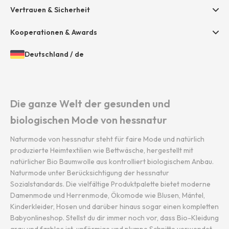
Presse
Vertrauen & Sicherheit
Amazon Pay
Grounding Page
Unsere Stores
Paypal
Kooperationen & Awards
Mastercard
Deutschland
/
de
VISA
Öffnen
Gewähltes
der
Land
Diners / Discover
Länder-
und
und
Sprache:
Die ganze Welt der gesunden und
Sprachauswahl
biologischen Mode von hessnatur
Naturmode von hessnatur steht für faire Mode und natürlich
produzierte Heimtextilien wie Bettwäsche, hergestellt mit
natürlicher Bio Baumwolle aus kontrolliert biologischem Anbau.
Naturmode unter Berücksichtigung der hessnatur
Sozialstandards. Die vielfältige Produktpalette bietet moderne
Damenmode und Herrenmode, Ökomode wie Blusen, Mäntel,
Kinderkleider, Hosen und darüber hinaus sogar einen kompletten
Babyonlineshop. Stellst du dir immer noch vor, dass Bio-Kleidung