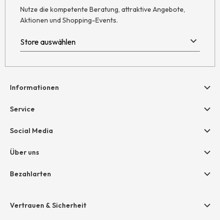
Nutze die kompetente Beratung, attraktive Angebote,
Aktionen und Shopping-Events.
Informationen
Hilfe & Kontakt
Service
Newsletter
Geschenkgutscheine
Social Media
Retoure
hessnatur friends
AGB
Über uns
Größentabelle
Widerruf
Unternehmen
Bezahlarten
Datenschutz
Jobs
Rechnung
Impressum
Presse
Vertrauen & Sicherheit
Amazon Pay
Unsere Stores