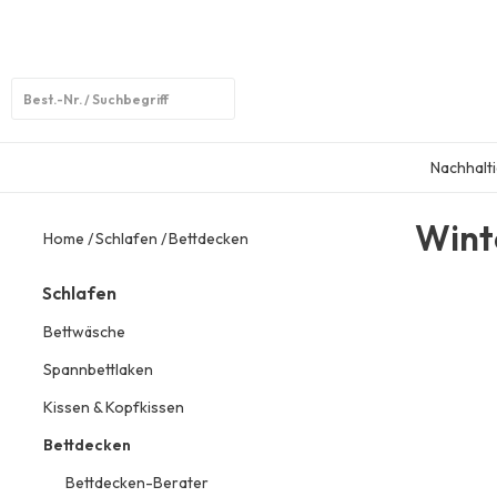
Open
search
Nachhalti
Wint
Home
Schlafen
Bettdecken
Schlafen
Bettwäsche
Spannbettlaken
Kissen & Kopfkissen
Bettdecken
Bettdecken-Berater