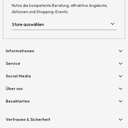
Nutze die kompetente Beratung, attraktive Angebote,
Aktionen und Shopping-Events.
Informationen
Hilfe & Kontakt
Service
Newsletter
Geschenkgutscheine
Social Media
Retoure
hessnatur friends
AGB
Über uns
Größentabelle
Widerruf
Unternehmen
Bezahlarten
Datenschutz
Jobs
Rechnung
Impressum
Presse
Vertrauen & Sicherheit
Amazon Pay
Grounding Page
Unsere Stores