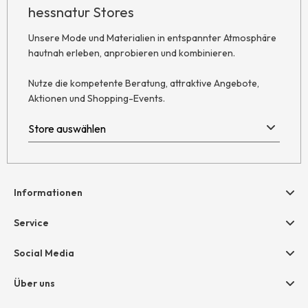
hessnatur Stores
Unsere Mode und Materialien in entspannter Atmosphäre
hautnah erleben, anprobieren und kombinieren.
Nutze die kompetente Beratung, attraktive Angebote,
Aktionen und Shopping-Events.
Informationen
Hilfe & Kontakt
Service
Newsletter
Geschenkgutscheine
Social Media
Retoure
hessnatur friends
AGB
Über uns
Größentabelle
Widerruf