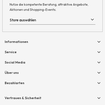
Nutze die kompetente Beratung, attraktive Angebote,
Aktionen und Shopping-Events.
Informationen
Hilfe & Kontakt
Service
Newsletter
Geschenkgutscheine
Social Media
Retoure
hessnatur friends
AGB
Über uns
Größentabelle
Widerruf
Unternehmen
Bezahlarten
Datenschutz
Jobs
Rechnung
Impressum
Presse
Vertrauen & Sicherheit
Amazon Pay
Grounding Page
Unsere Stores