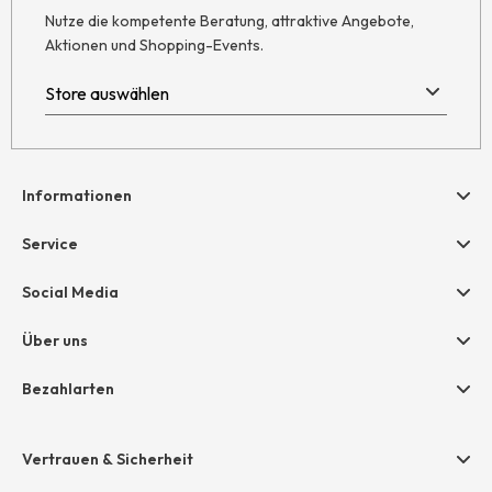
Nutze die kompetente Beratung, attraktive Angebote,
Aktionen und Shopping-Events.
Informationen
Hilfe & Kontakt
Service
Newsletter
Geschenkgutscheine
Social Media
Retoure
hessnatur friends
AGB
Über uns
Größentabelle
Widerruf
Unternehmen
Bezahlarten
Datenschutz
Jobs
Rechnung
Impressum
Presse
Vertrauen & Sicherheit
Amazon Pay
Grounding Page
Unsere Stores