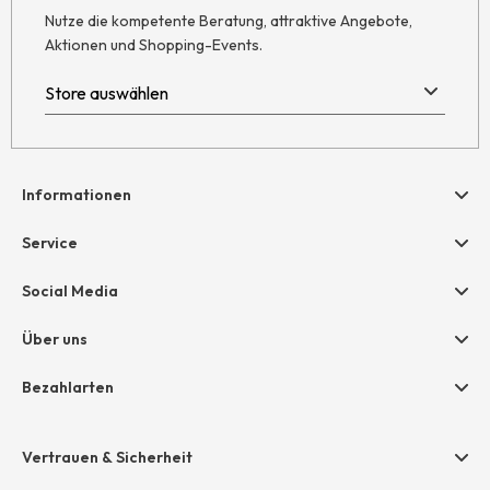
Nutze die kompetente Beratung, attraktive Angebote,
Aktionen und Shopping-Events.
Informationen
Hilfe & Kontakt
Service
Newsletter
Geschenkgutscheine
Social Media
Retoure
hessnatur friends
AGB
Über uns
Größentabelle
Widerruf
Unternehmen
Bezahlarten
Datenschutz
Jobs
Rechnung
Impressum
Presse
Vertrauen & Sicherheit
Amazon Pay
Unsere Stores