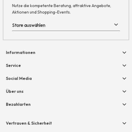
Nutze die kompetente Beratung, attraktive Angebote,
Aktionen und Shopping-Events.
Informationen
Hilfe & Kontakt
Service
Newsletter
Geschenkgutscheine
Social Media
Retoure
hessnatur friends
AGB
Über uns
Größentabelle
Widerruf
Unternehmen
Bezahlarten
Datenschutz
Jobs
Rechnung
Impressum
Presse
Vertrauen & Sicherheit
Amazon Pay
Unsere Stores