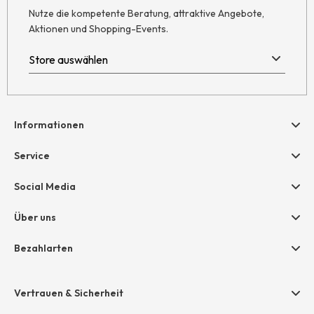
Nutze die kompetente Beratung, attraktive Angebote,
Aktionen und Shopping-Events.
Informationen
Hilfe & Kontakt
Service
Newsletter
Geschenkgutscheine
Social Media
Retoure
hessnatur friends
AGB
Über uns
Größentabelle
Widerruf
Unternehmen
Bezahlarten
Datenschutz
Jobs
Rechnung
Impressum
Presse
Vertrauen & Sicherheit
Amazon Pay
Unsere Stores