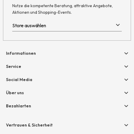
Nutze die kompetente Beratung, attraktive Angebote,
Aktionen und Shopping-Events.
Informationen
Hilfe & Kontakt
Service
Newsletter
Geschenkgutscheine
Social Media
Retoure
hessnatur friends
AGB
Über uns
Größentabelle
Widerruf
Unternehmen
Bezahlarten
Datenschutz
Jobs
Rechnung
Impressum
Presse
Vertrauen & Sicherheit
Amazon Pay
Unsere Stores