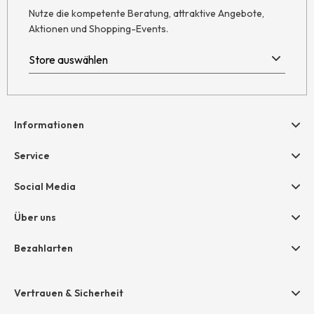
Nutze die kompetente Beratung, attraktive Angebote,
Aktionen und Shopping-Events.
Informationen
Hilfe & Kontakt
Service
Newsletter
Geschenkgutscheine
Social Media
Retoure
hessnatur friends
AGB
Über uns
Größentabelle
Widerruf
Unternehmen
Bezahlarten
Datenschutz
Jobs
Rechnung
Impressum
Presse
Vertrauen & Sicherheit
Amazon Pay
Unsere Stores