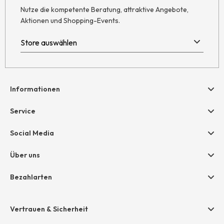
Nutze die kompetente Beratung, attraktive Angebote,
Aktionen und Shopping-Events.
Informationen
Hilfe & Kontakt
Service
Newsletter
Geschenkgutscheine
Social Media
Retoure
hessnatur friends
AGB
Über uns
Größentabelle
Widerruf
Unternehmen
Bezahlarten
Datenschutz
Jobs
Rechnung
Impressum
Presse
Vertrauen & Sicherheit
Amazon Pay
Unsere Stores