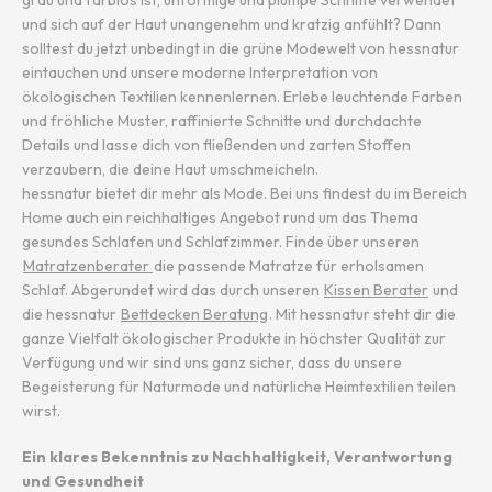
grau und farblos ist, unförmige und plumpe Schnitte verwendet
und sich auf der Haut unangenehm und kratzig anfühlt? Dann
solltest du jetzt unbedingt in die grüne Modewelt von hessnatur
eintauchen und unsere moderne Interpretation von
ökologischen Textilien kennenlernen. Erlebe leuchtende Farben
und fröhliche Muster, raffinierte Schnitte und durchdachte
Details und lasse dich von fließenden und zarten Stoffen
verzaubern, die deine Haut umschmeicheln.
hessnatur bietet dir mehr als Mode. Bei uns findest du im Bereich
Home auch ein reichhaltiges Angebot rund um das Thema
gesundes Schlafen und Schlafzimmer. Finde über unseren
Matratzenberater
die passende Matratze für erholsamen
Schlaf. Abgerundet wird das durch unseren
Kissen Berater
und
die hessnatur
Bettdecken Beratung
. Mit hessnatur steht dir die
ganze Vielfalt ökologischer Produkte in höchster Qualität zur
Verfügung und wir sind uns ganz sicher, dass du unsere
Begeisterung für Naturmode und natürliche Heimtextilien teilen
wirst.
Ein klares Bekenntnis zu Nachhaltigkeit, Verantwortung
und Gesundheit