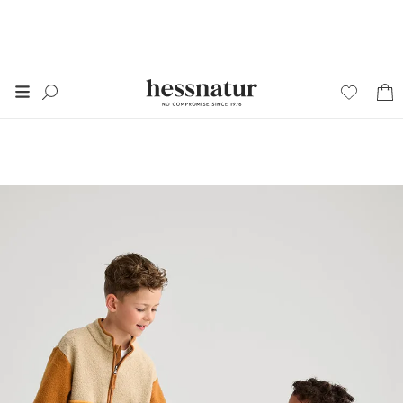
FINAL SALE
50% auf alles im
SALE
*
+ 20% extra auf SALE
Damen
Herren
Junior
Wäsche
Home