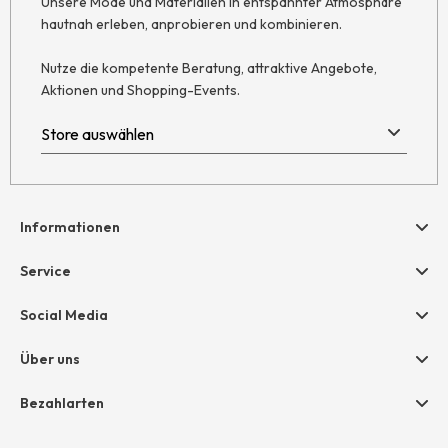
Unsere Mode und Materialien in entspannter Atmosphäre
hautnah erleben, anprobieren und kombinieren.
Nutze die kompetente Beratung, attraktive Angebote,
Aktionen und Shopping-Events.
Informationen
Hilfe & Kontakt
Service
Newsletter
Geschenkgutscheine
Social Media
Retoure
hessnatur friends
AGB
Über uns
Größentabelle
Widerruf
Unternehmen
Bezahlarten
Datenschutz
Jobs
Rechnung
Impressum