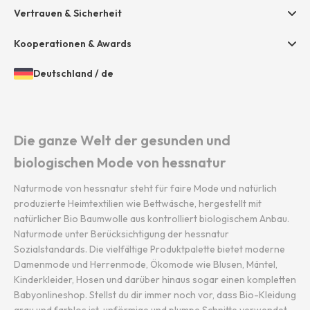
Presse
Vertrauen & Sicherheit
Amazon Pay
Grounding Page
Unsere Stores
Paypal
Kooperationen & Awards
Mastercard
Deutschland
/
de
VISA
Öffnen
Gewähltes
der
Land
Diners / Discover
Länder-
und
und
Sprache:
Die ganze Welt der gesunden und
Sprachauswahl
biologischen Mode von hessnatur
Naturmode von hessnatur steht für faire Mode und natürlich
produzierte Heimtextilien wie Bettwäsche, hergestellt mit
natürlicher Bio Baumwolle aus kontrolliert biologischem Anbau.
Naturmode unter Berücksichtigung der hessnatur
Sozialstandards. Die vielfältige Produktpalette bietet moderne
Damenmode und Herrenmode, Ökomode wie Blusen, Mäntel,
Kinderkleider, Hosen und darüber hinaus sogar einen kompletten
Babyonlineshop. Stellst du dir immer noch vor, dass Bio-Kleidung