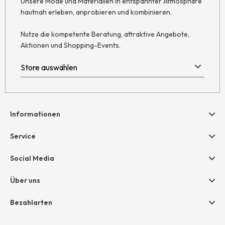
Unsere Mode und Materialien in entspannter Atmosphäre
hautnah erleben, anprobieren und kombinieren.
Nutze die kompetente Beratung, attraktive Angebote,
Aktionen und Shopping-Events.
Informationen
Hilfe & Kontakt
Service
Newsletter
Geschenkgutscheine
Social Media
Retoure
hessnatur friends
AGB
Über uns
Größentabelle
Widerruf
Unternehmen
Bezahlarten
Datenschutz
Jobs
Rechnung
Impressum