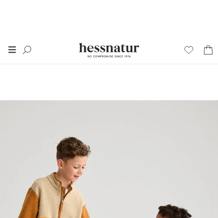
FINAL SALE
50% auf alles im
SALE
Damen
Herren
Junior
Wäsche
Home