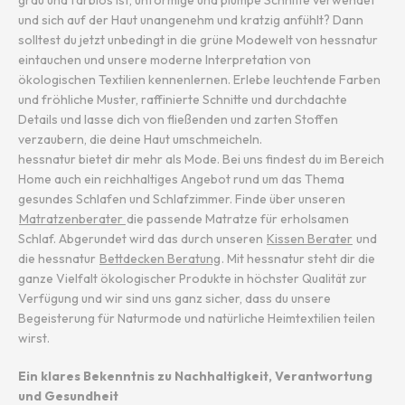
grau und farblos ist, unförmige und plumpe Schnitte verwendet
und sich auf der Haut unangenehm und kratzig anfühlt? Dann
solltest du jetzt unbedingt in die grüne Modewelt von hessnatur
eintauchen und unsere moderne Interpretation von
ökologischen Textilien kennenlernen. Erlebe leuchtende Farben
und fröhliche Muster, raffinierte Schnitte und durchdachte
Details und lasse dich von fließenden und zarten Stoffen
verzaubern, die deine Haut umschmeicheln.
hessnatur bietet dir mehr als Mode. Bei uns findest du im Bereich
Home auch ein reichhaltiges Angebot rund um das Thema
gesundes Schlafen und Schlafzimmer. Finde über unseren
Matratzenberater
die passende Matratze für erholsamen
Schlaf. Abgerundet wird das durch unseren
Kissen Berater
und
die hessnatur
Bettdecken Beratung
. Mit hessnatur steht dir die
ganze Vielfalt ökologischer Produkte in höchster Qualität zur
Verfügung und wir sind uns ganz sicher, dass du unsere
Begeisterung für Naturmode und natürliche Heimtextilien teilen
wirst.
Ein klares Bekenntnis zu Nachhaltigkeit, Verantwortung
und Gesundheit