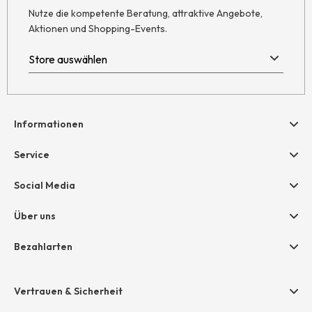
Nutze die kompetente Beratung, attraktive Angebote,
Aktionen und Shopping-Events.
Informationen
Hilfe & Kontakt
Service
Newsletter
Geschenkgutscheine
Social Media
Retoure
hessnatur friends
AGB
Über uns
Größentabelle
Widerruf
Unternehmen
Bezahlarten
Datenschutz
Jobs
Rechnung
Impressum
Presse
Vertrauen & Sicherheit
Amazon Pay
Grounding Page
Unsere Stores