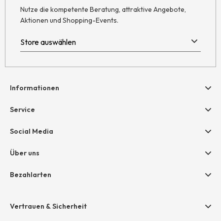
Nutze die kompetente Beratung, attraktive Angebote,
Aktionen und Shopping-Events.
Informationen
Hilfe & Kontakt
Service
Newsletter
Geschenkgutscheine
Social Media
Retoure
hessnatur friends
AGB
Über uns
Größentabelle
Widerruf
Unternehmen
Bezahlarten
Datenschutz
Jobs
Rechnung
Impressum
Presse
Vertrauen & Sicherheit
Amazon Pay
Grounding Page
Unsere Stores