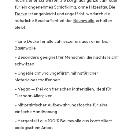
nachts eher schwitzen. Sie sorgt das ganze Jahr über
für ein angenehmes Schlafklima, ohne Hitzestau. Die
Decke
ist ungebleicht und ungefärbt, wodurch die
natürliche Beschaffenheit der
Baumwolle
erhalten
bleibt.
-
Eine Decke für alle Jahreszeiten: aus reiner Bio-
Baumwolle
-
Besonders geeignet für Menschen, die nachts leicht
schwitzen
-
Ungebleicht und ungefärbt, mit natürlicher
Materialbeschaffenheit
-
Vegan — frei von tierischen Materialien, ideal für
Tierhaar-Allergiker
-
Mit praktischer Aufbewahrungstasche für eine
einfache Handhabung
-
Hergestellt aus 100 % Baumwolle aus kontrolliert
biologischem Anbau