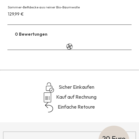
Sommer-Bettdecke aus reiner Bio-Baumwolle
Erhältlich
129,99 €
für
129,99 €
0 Bewertungen
Zu
den
Reviews
Sicher Einkaufen
Kauf auf Rechnung
Einfache Retoure
20 Euro