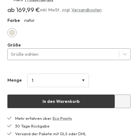
ab 169,99 €
Erhältlich
inkl. MwSt.
,
zzgl.
Versandkosten
ab
Farbe
natur
HFO
169,99 €
natur
Größe
Größe wählen
Menge
In den Warenkorb
Mehr erfahren über
Eco Points
30 Tage Rückgabe
Versand der Pakete mit GLS oder DHL