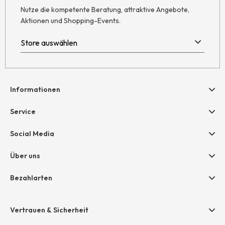
Nutze die kompetente Beratung, attraktive Angebote,
Aktionen und Shopping-Events.
Informationen
Hilfe & Kontakt
Service
Newsletter
Geschenkgutscheine
Social Media
Retoure
hessnatur friends
AGB
Über uns
Größentabelle
Widerruf
Unternehmen
Bezahlarten
Datenschutz
Jobs
Rechnung
Impressum
Presse
Vertrauen & Sicherheit
Amazon Pay
Grounding Page
Unsere Stores