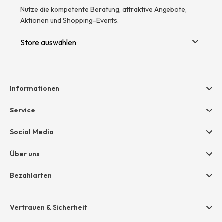
Nutze die kompetente Beratung, attraktive Angebote,
Aktionen und Shopping-Events.
Informationen
Hilfe & Kontakt
Service
Newsletter
Geschenkgutscheine
Social Media
Retoure
hessnatur friends
AGB
Über uns
Größentabelle
Widerruf
Unternehmen
Bezahlarten
Datenschutz
Jobs
Rechnung
Impressum
Presse
Vertrauen & Sicherheit
Amazon Pay
Grounding Page
Unsere Stores