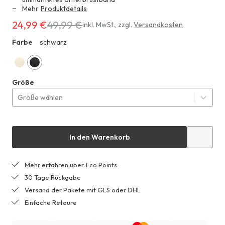
Mehr
Produktdetails
24,99 €
49,99 €
Erhältlich
inkl. MwSt.
,
zzgl.
Versandkosten
für
Farbe
schwarz
ZHF
24,99 €
anstatt
49,99 €
natur
schwarz
Größe
Größe wählen
In den Warenkorb
Mehr erfahren über
Eco Points
30 Tage Rückgabe
Versand der Pakete mit GLS oder DHL
Einfache Retoure