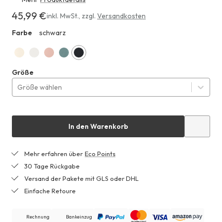
45,99 €
Erhältlich
inkl. MwSt.
,
zzgl.
Versandkosten
für
Farbe
schwarz
HHA
45,99 €
natur
naturweiss
cremerosa
sturmblau
schwarz
Größe
Größe wählen
In den Warenkorb
Mehr erfahren über
Eco Points
30 Tage Rückgabe
Versand der Pakete mit GLS oder DHL
Einfache Retoure
Rechnung
Bankeinzug