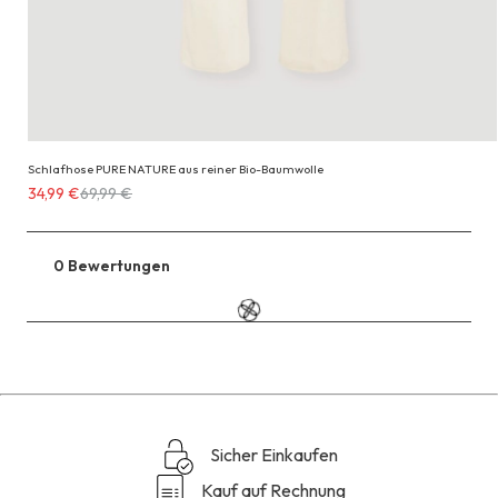
Schlafhose PURE NATURE aus reiner Bio-Baumwolle
Erhältlich
34,99 €
69,99 €
für
34,99 €
anstatt
0 Bewertungen
Zu
69,99 €
den
Reviews
Sicher Einkaufen
Kauf auf Rechnung