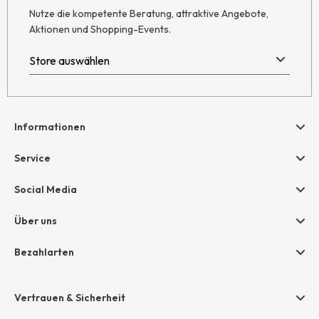
Nutze die kompetente Beratung, attraktive Angebote,
Aktionen und Shopping-Events.
Informationen
Hilfe & Kontakt
Service
Newsletter
Geschenkgutscheine
Social Media
AGB
hessnatur friends
Widerruf
Über uns
Größentabelle
Datenschutz
Unternehmen
Bezahlarten
Impressum
Jobs
Rechnung
Presse
Vertrauen & Sicherheit
Amazon Pay
Unsere Stores