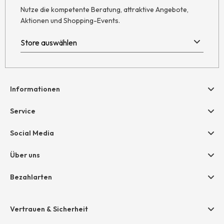
Nutze die kompetente Beratung, attraktive Angebote,
Aktionen und Shopping-Events.
Informationen
Hilfe & Kontakt
Service
Newsletter
Geschenkgutscheine
Social Media
AGB
hessnatur friends
Widerruf
Über uns
Größentabelle
Datenschutz
Unternehmen
Bezahlarten
Impressum
Jobs
Rechnung
Presse
Vertrauen & Sicherheit
Amazon Pay
Unsere Stores