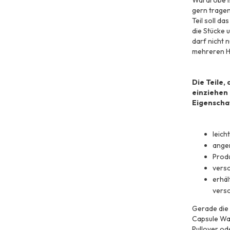
Wardrobe is
gern tragen
Teil soll d
die Stücke 
darf nicht 
mehreren H
Die Teile,
einziehen 
Eigenscha
leich
angen
Produ
versc
erhäl
vers
Gerade die 
Capsule Wa
Pullover od