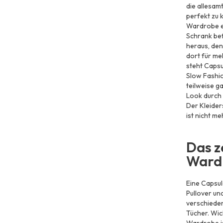
die allesam
perfekt zu 
Wardrobe en
Schrank bef
heraus, den
dort für me
steht Capsu
Slow Fashion
teilweise g
Look durch 
Der Kleider
ist nicht me
Das z
Ward
Eine Capsul
Pullover und
verschieden
Tücher. Wic