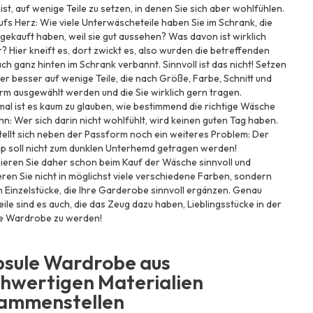
ist, auf wenige Teile zu setzen, in denen Sie sich aber wohlfühlen.
fs Herz: Wie viele Unterwäscheteile haben Sie im Schrank, die
 gekauft haben, weil sie gut aussehen? Was davon ist wirklich
? Hier kneift es, dort zwickt es, also wurden die betreffenden
ach ganz hinten im Schrank verbannt. Sinnvoll ist das nicht! Setzen
er besser auf wenige Teile, die nach Größe, Farbe, Schnitt und
m ausgewählt werden und die Sie wirklich gern tragen.
l ist es kaum zu glauben, wie bestimmend die richtige Wäsche
nn: Wer sich darin nicht wohlfühlt, wird keinen guten Tag haben.
ellt sich neben der Passform noch ein weiteres Problem: Der
lip soll nicht zum dunklen Unterhemd getragen werden!
ieren Sie daher schon beim Kauf der Wäsche sinnvoll und
eren Sie nicht in möglichst viele verschiedene Farben, sondern
in Einzelstücke, die Ihre Garderobe sinnvoll ergänzen. Genau
eile sind es auch, die das Zeug dazu haben, Lieblingsstücke in der
e Wardrobe zu werden!
sule Wardrobe aus
hwertigen Materialien
ammenstellen