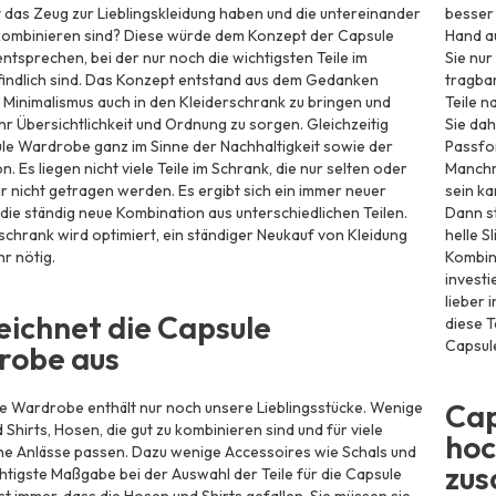
t das Zeug zur Lieblingskleidung haben und die untereinander
besser 
kombinieren sind? Diese würde dem Konzept der Capsule
Hand au
tsprechen, bei der nur noch die wichtigsten Teile im
Sie nur
indlich sind. Das Konzept entstand aus dem Gedanken
tragbar
 Minimalismus auch in den Kleiderschrank zu bringen und
Teile n
hr Übersichtlichkeit und Ordnung zu sorgen. Gleichzeitig
Sie dah
le Wardrobe ganz im Sinne der Nachhaltigkeit sowie der
Passfor
. Es liegen nicht viele Teile im Schrank, die nur selten oder
Manchma
ar nicht getragen werden. Es ergibt sich ein immer neuer
sein ka
die ständig neue Kombination aus unterschiedlichen Teilen.
Dann st
schrank wird optimiert, ein ständiger Neukauf von Kleidung
helle S
hr nötig.
Kombin
investi
lieber 
eichnet die Capsule
diese T
Capsul
robe aus
Cap
e Wardrobe enthält nur noch unsere Lieblingsstücke. Wenige
 Shirts, Hosen, die gut zu kombinieren sind und für viele
hoc
e Anlässe passen. Dazu wenige Accessoires wie Schals und
zus
htigste Maßgabe bei der Auswahl der Teile für die Capsule