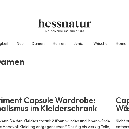
gkeit
Neu
Damen
Herren
Junior
Wäsche
Home
Damen
iment Capsule Wardrobe:
Cap
alismus im Kleiderschrank
Wä
wenn Sie den Kleiderschrank öffnen würden und Ihnen würde
Nicht 
ne Handvoll Kleidung entgegensehen? Dreißig bis vierzig Teile,
entspr