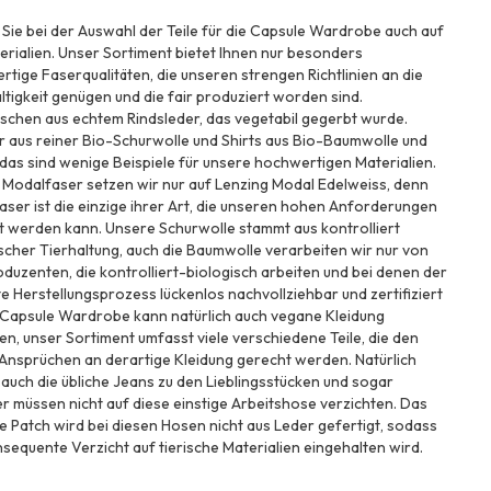
Sie bei der Auswahl der Teile für die Capsule Wardrobe auch auf
erialien. Unser Sortiment bietet Ihnen nur besonders
tige Faserqualitäten, die unseren strengen Richtlinien an die
tigkeit genügen und die fair produziert worden sind.
schen aus echtem Rindsleder, das vegetabil gegerbt wurde.
r aus reiner Bio-Schurwolle und Shirts aus Bio-Baumwolle und
das sind wenige Beispiele für unsere hochwertigen Materialien.
 Modalfaser setzen wir nur auf Lenzing Modal Edelweiss, denn
aser ist die einzige ihrer Art, die unseren hohen Anforderungen
t werden kann. Unsere Schurwolle stammt aus kontrolliert
scher Tierhaltung, auch die Baumwolle verarbeiten wir nur von
duzenten, die kontrolliert-biologisch arbeiten und bei denen der
 Herstellungsprozess lückenlos nachvollziehbar und zertifiziert
en, unser Sortiment umfasst viele verschiedene Teile, die den
Ansprüchen an derartige Kleidung gerecht werden. Natürlich
auch die übliche Jeans zu den Lieblingsstücken und sogar
 müssen nicht auf diese einstige Arbeitshose verzichten. Das
e Patch wird bei diesen Hosen nicht aus Leder gefertigt, sodass
sequente Verzicht auf tierische Materialien eingehalten wird.