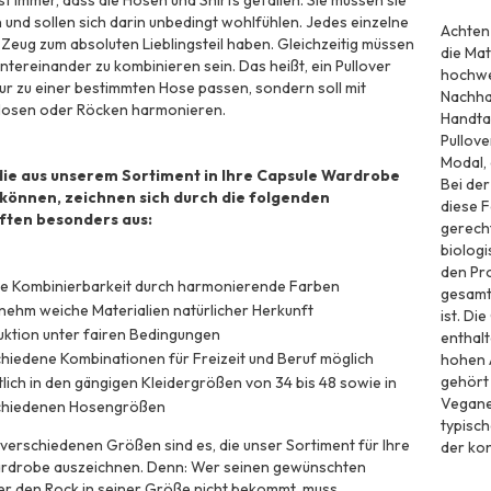
t immer, dass die Hosen und Shirts gefallen. Sie müssen sie
 und sollen sich darin unbedingt wohlfühlen. Jedes einzelne
Achten 
as Zeug zum absoluten Lieblingsteil haben. Gleichzeitig müssen
die Mat
untereinander zu kombinieren sein. Das heißt, ein Pullover
hochwer
nur zu einer bestimmten Hose passen, sondern soll mit
Nachhal
osen oder Röcken harmonieren.
Handta
Pullove
Modal, 
 die aus unserem Sortiment in Ihre Capsule Wardrobe
Bei der
können, zeichnen sich durch die folgenden
diese F
ften besonders aus:
gerech
biologi
den Pro
te Kombinierbarkeit durch harmonierende Farben
gesamte
ehm weiche Materialien natürlicher Herkunft
ist. Die Capsule Wardrobe kann natürlich auch vegane Kleidung
ktion unter fairen Bedingungen
enthalt
hiedene Kombinationen für Freizeit und Beruf möglich
hohen 
gehört 
tlich in den gängigen Kleidergrößen von 34 bis 48 sowie in
Veganer
chiedenen Hosengrößen
typisch
verschiedenen Größen sind es, die unser Sortiment für Ihre
der kon
rdrobe auszeichnen. Denn: Wer seinen gewünschten
er den Rock in seiner Größe nicht bekommt, muss