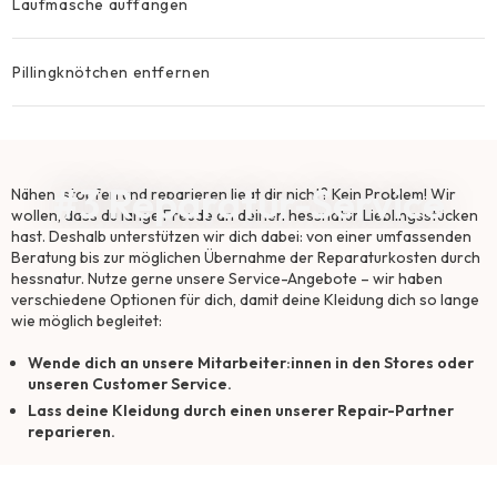
Laufmasche auffangen
Pillingknötchen entfernen
#3 Reparatur-Service
Nähen, stopfen und reparieren liegt dir nicht? Kein Problem! Wir
wollen, dass du lange Freude an deinen hessnatur Lieblingsstücken
hast. Deshalb unterstützen wir dich dabei: von einer umfassenden
Beratung bis zur möglichen Übernahme der Reparaturkosten durch
hessnatur. Nutze gerne unsere Service-Angebote – wir haben
verschiedene Optionen für dich, damit deine Kleidung dich so lange
wie möglich begleitet:​
Wende dich an unsere Mitarbeiter:innen in den Stores oder
unseren Customer Service.​
Lass deine Kleidung durch einen unserer Repair-Partner
reparieren.