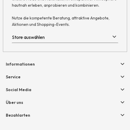
hautnah erleben, anprobieren und kombinieren.
Nutze die kompetente Beratung, attraktive Angebote,
Aktionen und Shopping-Events.
Informationen
Hilfe & Kontakt
Service
Newsletter
Geschenkgutscheine
Social Media
AGB
hessnatur friends
Widerruf
Über uns
Größentabelle
Datenschutz
Unternehmen
Bezahlarten
Impressum
Jobs
Rechnung