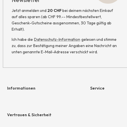
Jetzt anmelden und
20 CHF
bei deinem nächsten Einkauf
auf alles sparen (ab CHF 99.-- Mindestbestellwert,
Geschenk-Gutscheine ausgenommen, 30 Tage gültig ab
Erhalt).
Ich habe die
Datenschutz-Information
gelesen und stimme
zu, dass zur Bestätigung meiner Angaben eine Nachricht an
unten genannte E-Mail-Adresse verschickt wird.
Informationen
Service
Hilfe & Kontakt
Geschenkgutschein
Newsletter
hessnatur friends
Vertrauen & Sicherheit
AGB
Größentabelle