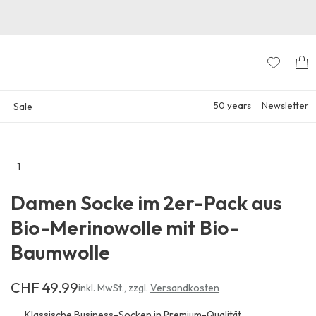
50 years
Newsletter
Sale
1
Zu
den
Damen Socke im 2er-Pack aus
Reviews
Bio-Merinowolle mit Bio-
Baumwolle
CHF 49.99
Erhältlich
inkl. MwSt.
,
zzgl.
Versandkosten
für
CHF 49.99
Klassische Business-Socken in Premium-Qualität