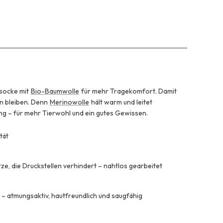
osocke mit
Bio-Baumwolle
für mehr Tragekomfort. Damit
n bleiben. Denn
Merinowolle
hält warm und leitet
ung – für mehr Tierwohl und ein gutes Gewissen.
tät
tze, die Druckstellen verhindert – nahtlos gearbeitet
– atmungsaktiv, hautfreundlich und saugfähig