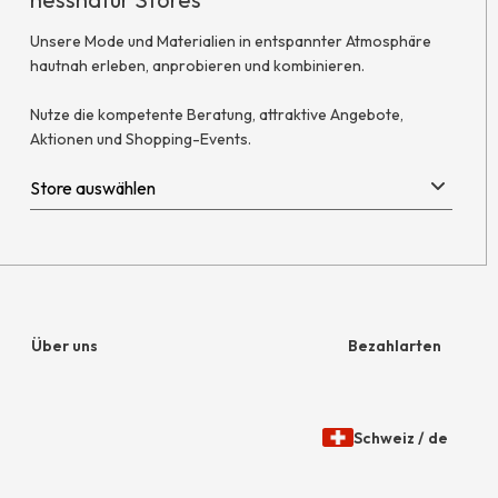
Unsere Mode und Materialien in entspannter Atmosphäre
hautnah erleben, anprobieren und kombinieren.
Nutze die kompetente Beratung, attraktive Angebote,
Aktionen und Shopping-Events.
Über uns
Bezahlarten
Unternehmen
Rechnung
Schweiz
/
de
Jobs
Amazon Pay
Öffnen
Gewähltes
der
Land
Presse
Paypal