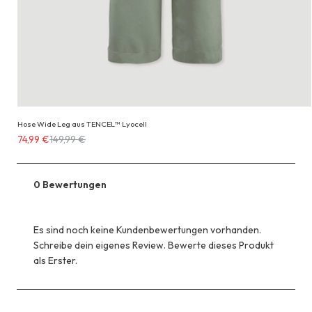
Hose Wide Leg aus TENCEL™ Lyocell
Erhältlich
74,99 €
149,99 €
für
74,99 €
anstatt
0 Bewertungen
149,99 €
Es sind noch keine Kundenbewertungen vorhanden.
Schreibe dein eigenes Review. Bewerte dieses Produkt
als Erster.