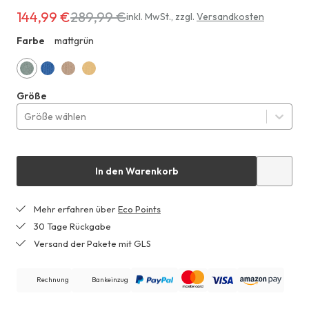
144,99 €
289,99 €
Erhältlich
inkl. MwSt.
,
zzgl.
Versandkosten
für
Farbe
mattgrün
ZHF
144,99 €
anstatt
289,99 €
mattgrün
kornblume
mandelbraun
jojobagelb
Größe
Größe wählen
In den Warenkorb
Mehr erfahren über
Eco Points
30 Tage Rückgabe
Versand der Pakete mit GLS
Rechnung
Bankeinzug