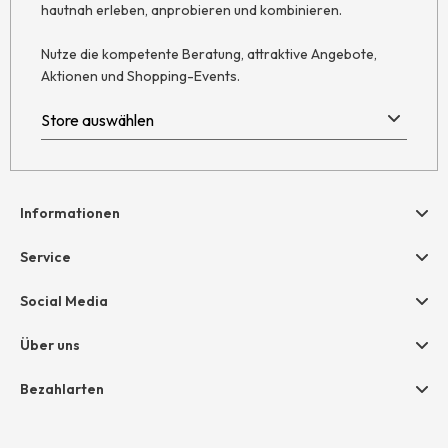
hautnah erleben, anprobieren und kombinieren.
Nutze die kompetente Beratung, attraktive Angebote,
Aktionen und Shopping-Events.
Informationen
Hilfe & Kontakt
Service
Newsletter
Geschenkgutscheine
Social Media
Retoure
hessnatur friends
AGB
Über uns
Größentabelle
Widerruf
Unternehmen
Bezahlarten
Datenschutz
Jobs
Rechnung
Impressum
Presse