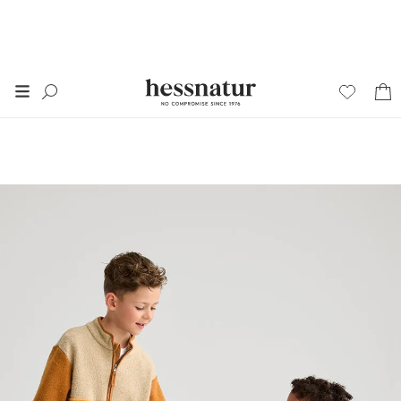
FINAL SALE
50% auf alles im
SALE
*
+ 20% extra auf SALE
Damen
Herren
Junior
Wäsche
Home