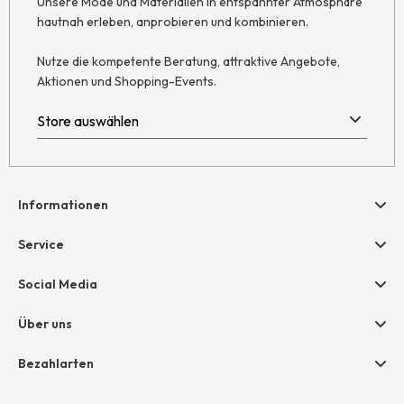
Unsere Mode und Materialien in entspannter Atmosphäre
hautnah erleben, anprobieren und kombinieren.
Nutze die kompetente Beratung, attraktive Angebote,
Aktionen und Shopping-Events.
Informationen
Hilfe & Kontakt
Service
Newsletter
Geschenkgutscheine
Social Media
Retoure
hessnatur friends
AGB
Über uns
Größentabelle
Widerruf
Unternehmen
Bezahlarten
Datenschutz
Jobs
Rechnung
Impressum