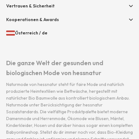
Presse
Vertrauen & Sicherheit
Amazon Pay
Unsere Stores
Paypal
Kooperationen & Awards
Mastercard
Österreich
/
de
VISA
Öffnen
Gewähltes
der
Land
Diners / Discover
Länder-
und
und
Sprache:
Die ganze Welt der gesunden und
Sprachauswahl
biologischen Mode von hessnatur
Naturmode von hessnatur steht für faire Mode und natürlich
produzierte Heimtextilien wie Bettwäsche, hergestellt mit
natürlicher Bio Baumwolle aus kontrolliert biologischem Anbau.
Naturmode unter Berücksichtigung der hessnatur
Sozialstandards. Die vielfältige Produktpalette bietet moderne
Damenmode und Herrenmode, Ökomode wie Blusen, Mäntel,
Kinderkleider, Hosen und darüber hinaus sogar einen kompletten
Babyonlineshop. Stellst du dir immer noch vor, dass Bio-Kleidung