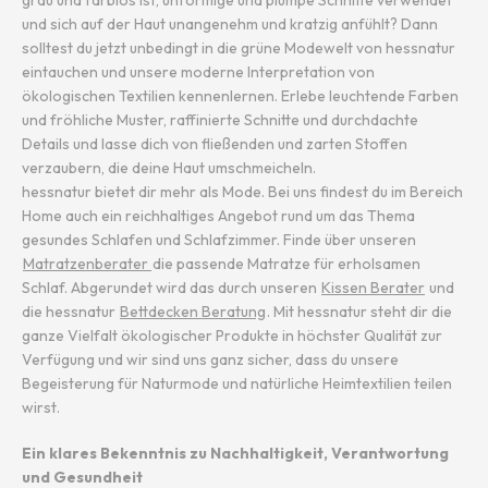
grau und farblos ist, unförmige und plumpe Schnitte verwendet
und sich auf der Haut unangenehm und kratzig anfühlt? Dann
solltest du jetzt unbedingt in die grüne Modewelt von hessnatur
eintauchen und unsere moderne Interpretation von
ökologischen Textilien kennenlernen. Erlebe leuchtende Farben
und fröhliche Muster, raffinierte Schnitte und durchdachte
Details und lasse dich von fließenden und zarten Stoffen
verzaubern, die deine Haut umschmeicheln.
hessnatur bietet dir mehr als Mode. Bei uns findest du im Bereich
Home auch ein reichhaltiges Angebot rund um das Thema
gesundes Schlafen und Schlafzimmer. Finde über unseren
Matratzenberater
die passende Matratze für erholsamen
Schlaf. Abgerundet wird das durch unseren
Kissen Berater
und
die hessnatur
Bettdecken Beratung
. Mit hessnatur steht dir die
ganze Vielfalt ökologischer Produkte in höchster Qualität zur
Verfügung und wir sind uns ganz sicher, dass du unsere
Begeisterung für Naturmode und natürliche Heimtextilien teilen
wirst.
Ein klares Bekenntnis zu Nachhaltigkeit, Verantwortung
und Gesundheit