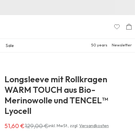
50 years
Newsletter
Sale
Longsleeve mit Rollkragen
WARM TOUCH aus Bio-
Merinowolle und TENCEL™
Lyocell
51,60 €
129,00 €
Erhältlich
inkl. MwSt.
,
zzgl.
Versandkosten
für