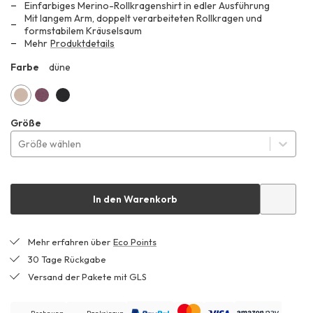
51,60 €
Einfarbiges Merino-Rollkragenshirt in edler Ausführung
anstatt
Mit langem Arm, doppelt verarbeiteten Rollkragen und
formstabilem Kräuselsaum
129,00 €
Mehr
Produktdetails
Farbe
düne
ZGH
düne
brombeere
schwarz
Größe
Größe wählen
In den Warenkorb
Mehr erfahren über
Eco Points
30 Tage Rückgabe
Versand der Pakete mit GLS