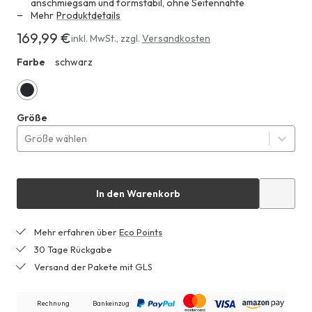
anschmiegsam und formstabil, ohne Seitennähte
Mehr
Produktdetails
169,99 €
Erhältlich
inkl. MwSt.
,
zzgl.
Versandkosten
für
Farbe
schwarz
HHF
169,99 €
schwarz
Größe
Größe wählen
In den Warenkorb
Mehr erfahren über
Eco Points
30 Tage Rückgabe
Versand der Pakete mit GLS
Rechnung
Bankeinzug