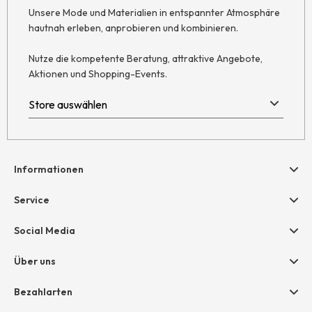
Unsere Mode und Materialien in entspannter Atmosphäre
hautnah erleben, anprobieren und kombinieren.
Nutze die kompetente Beratung, attraktive Angebote,
Aktionen und Shopping-Events.
Informationen
Hilfe & Kontakt
Service
Newsletter
Geschenkgutscheine
Social Media
Retoure
hessnatur friends
AGB
Über uns
Größentabelle
Widerruf
Unternehmen
Bezahlarten
Datenschutz
Jobs