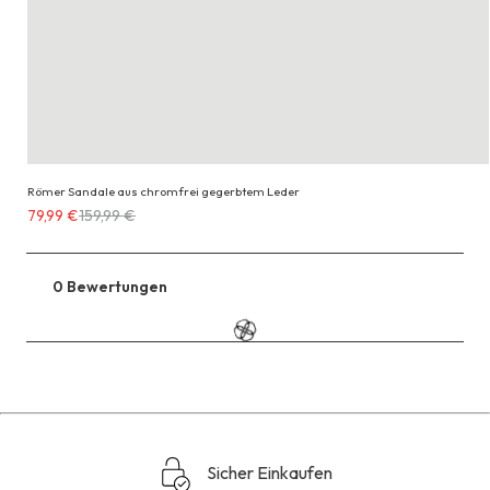
Römer Sandale aus chromfrei gegerbtem Leder
Erhältlich
79,99 €
159,99 €
für
79,99 €
anstatt
0 Bewertungen
Zu
159,99 €
den
Reviews
Sicher Einkaufen