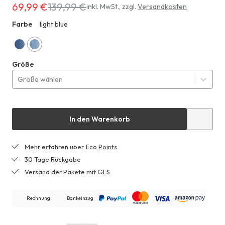
69,99 €
139,99 €
Erhältlich
inkl. MwSt.
,
zzgl.
Versandkosten
für
Farbe
light blue
ZHF
69,99 €
anstatt
139,99 €
dark
light
Größe
blue
blue
Größe wählen
In den Warenkorb
Mehr erfahren über
Eco Points
30 Tage Rückgabe
Versand der Pakete mit GLS
Rechnung
Bankeinzug