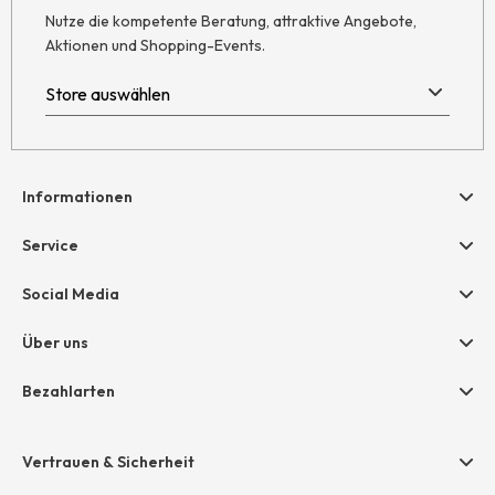
Nutze die kompetente Beratung, attraktive Angebote,
Aktionen und Shopping-Events.
Informationen
Hilfe & Kontakt
Service
Newsletter
Geschenkgutscheine
Social Media
Retoure
hessnatur friends
AGB
Über uns
Größentabelle
Widerruf
Unternehmen
Bezahlarten
Datenschutz
Jobs
Rechnung
Impressum
Presse
Vertrauen & Sicherheit
Amazon Pay
Unsere Stores