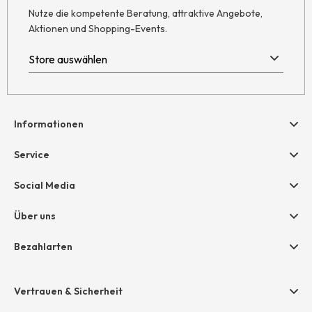
Nutze die kompetente Beratung, attraktive Angebote,
Aktionen und Shopping-Events.
Informationen
Hilfe & Kontakt
Service
Newsletter
Geschenkgutscheine
Social Media
Retoure
hessnatur friends
AGB
Über uns
Größentabelle
Widerruf
Unternehmen
Bezahlarten
Datenschutz
Jobs
Rechnung
Impressum
Presse
Vertrauen & Sicherheit
Amazon Pay
Unsere Stores