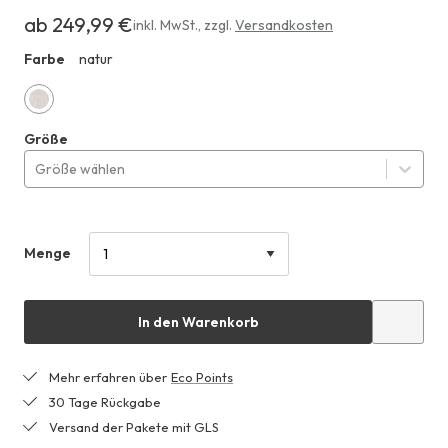
ab 249,99 €
Erhältlich
inkl. MwSt.
,
zzgl.
Versandkosten
ab
Farbe
natur
HHO
249,99 €
natur
Größe
Größe wählen
Menge
In den Warenkorb
Mehr erfahren über
Eco Points
30 Tage Rückgabe
Versand der Pakete mit GLS