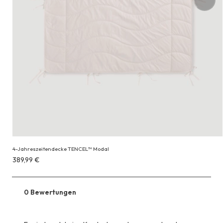
4-Jahreszeitendecke TENCEL™ Modal
Erhältlich
389,99 €
für
389,99 €
0 Bewertungen