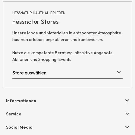
HESSNATUR HAUTNAH ERLEBEN
hessnatur Stores
Unsere Mode und Materialien in entspannter Atmosphäre
hautnah erleben, anprobieren und kombinieren.
Nutze die kompetente Beratung, attraktive Angebote,
Aktionen und Shopping-Events.
Informationen
Hilfe & Kontakt
Service
Newsletter
Geschenkgutscheine
Social Media
Retoure
hessnatur friends