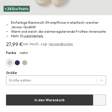
+ 28 Eco Points
Einfarbige Baumwoll-Strumpfhose in elastisch-weicher
Jersey-Qualität
Warm und weich: die wärmeregulierende Frottee-Innenseite
Mehr
Produktdetails
27,99 €
Erhältlich
inkl. MwSt.
,
zzgl.
Versandkosten
für
Farbe
natur
HHA
27,99 €
natur
dunkelblau
grau
Größe
Größe wählen
In den Warenkorb