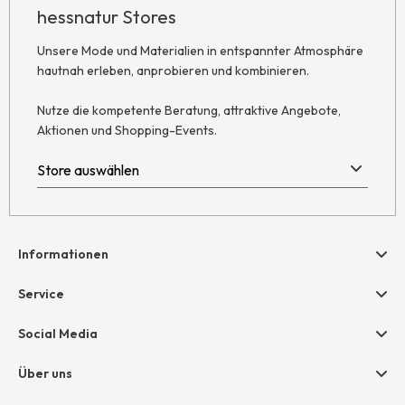
hessnatur Stores
Unsere Mode und Materialien in entspannter Atmosphäre
hautnah erleben, anprobieren und kombinieren.
Nutze die kompetente Beratung, attraktive Angebote,
Aktionen und Shopping-Events.
Informationen
Hilfe & Kontakt
Service
Newsletter
Geschenkgutscheine
Social Media
Retoure
hessnatur friends
AGB
Über uns
Größentabelle
Widerruf