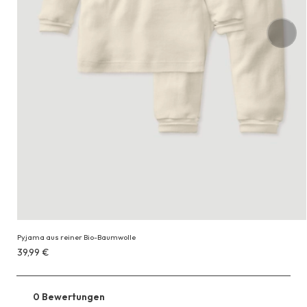
Pyjama aus reiner Bio-Baumwolle
Erhältlich
39,99 €
für
39,99 €
0 Bewertungen
Zu