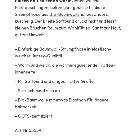
Plüsch hält so schön warm.
Innen weiche
Frotteeschlingen, außen glatt gestrickt – diese
Strumpfhose aus
Bio-Baumwolle
ist besonders
kuschelig. Der breite Softbund drückt nicht und lässt
kleinen Bäuchen Raum zum Wohlfühlen. Sanft zur Haut,
gut zur Umwelt.
-
Einfarbige Baumwoll-Strumpfhose in elastisch-
weicher Jersey-Qualität
-
Warm und weich: die wärmeregulierende Frottee-
Innenseite
-
Mit Softbund und eingestrickter Größe
-
Slim: schmiegt sich an
-
Bio-Baumwolle mit etwas Elasthan für längere
Haltbarkeit
-
GOTS-zertifiziert
Art-Nr 55559