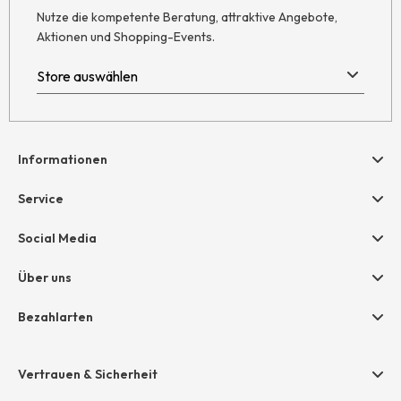
Nutze die kompetente Beratung, attraktive Angebote,
Aktionen und Shopping-Events.
Informationen
Hilfe & Kontakt
Service
Newsletter
Geschenkgutscheine
Social Media
Retoure
hessnatur friends
AGB
Über uns
Größentabelle
Widerruf
Unternehmen
Bezahlarten
Datenschutz
Jobs
Rechnung
Impressum
Presse
Vertrauen & Sicherheit
Amazon Pay
Unsere Stores