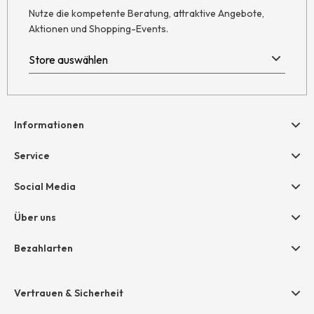
Nutze die kompetente Beratung, attraktive Angebote,
Aktionen und Shopping-Events.
Informationen
Hilfe & Kontakt
Service
Newsletter
Geschenkgutscheine
Social Media
Retoure
hessnatur friends
AGB
Über uns
Größentabelle
Widerruf
Unternehmen
Bezahlarten
Datenschutz
Jobs
Rechnung
Impressum
Presse
Vertrauen & Sicherheit
Amazon Pay
Unsere Stores