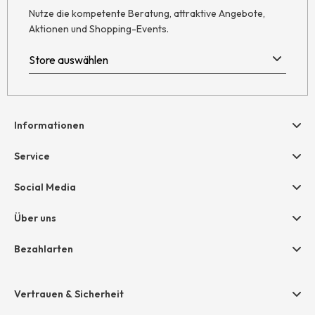
Nutze die kompetente Beratung, attraktive Angebote,
Aktionen und Shopping-Events.
Informationen
Hilfe & Kontakt
Service
Newsletter
Geschenkgutscheine
Social Media
Retoure
hessnatur friends
AGB
Über uns
Größentabelle
Widerruf
Unternehmen
Bezahlarten
Datenschutz
Jobs
Rechnung
Impressum
Presse
Vertrauen & Sicherheit
Amazon Pay
Unsere Stores