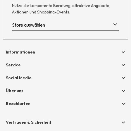
Nutze die kompetente Beratung, attraktive Angebote,
Aktionen und Shopping-Events.
Informationen
Hilfe & Kontakt
Service
Newsletter
Geschenkgutscheine
Social Media
Retoure
hessnatur friends
AGB
Über uns
Größentabelle
Widerruf
Unternehmen
Bezahlarten
Datenschutz
Jobs
Rechnung
Impressum
Presse
Vertrauen & Sicherheit
Amazon Pay
Unsere Stores