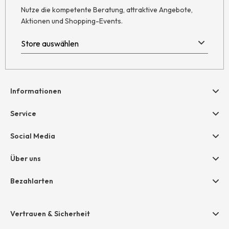
Nutze die kompetente Beratung, attraktive Angebote,
Aktionen und Shopping-Events.
Informationen
Hilfe & Kontakt
Service
Newsletter
Geschenkgutscheine
Social Media
Retoure
hessnatur friends
AGB
Über uns
Größentabelle
Widerruf
Unternehmen
Bezahlarten
Datenschutz
Jobs
Rechnung
Impressum
Presse
Vertrauen & Sicherheit
Amazon Pay
Unsere Stores