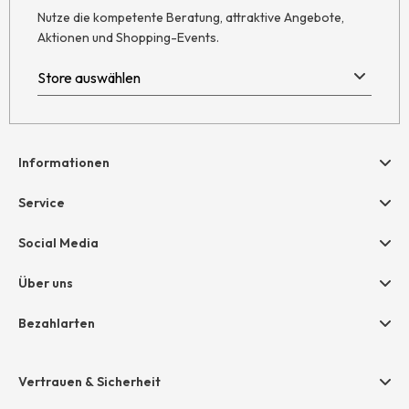
Nutze die kompetente Beratung, attraktive Angebote,
Aktionen und Shopping-Events.
Informationen
Hilfe & Kontakt
Service
Newsletter
Geschenkgutscheine
Social Media
Retoure
hessnatur friends
AGB
Über uns
Größentabelle
Widerruf
Unternehmen
Bezahlarten
Datenschutz
Jobs
Rechnung
Impressum
Presse
Vertrauen & Sicherheit
Amazon Pay
Unsere Stores