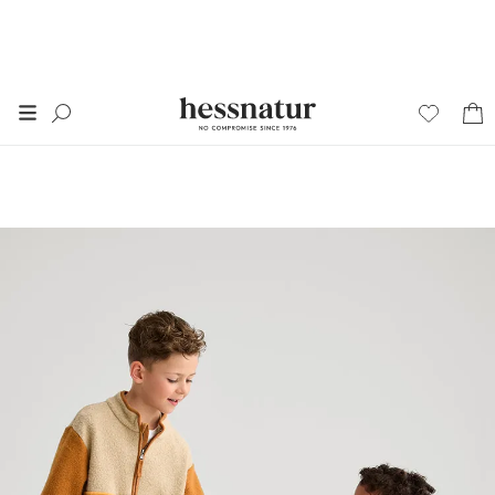
FINAL SALE
50% auf alles im
SALE
*
+ 20% extra auf SALE
Damen
Herren
Junior
Wäsche
Home