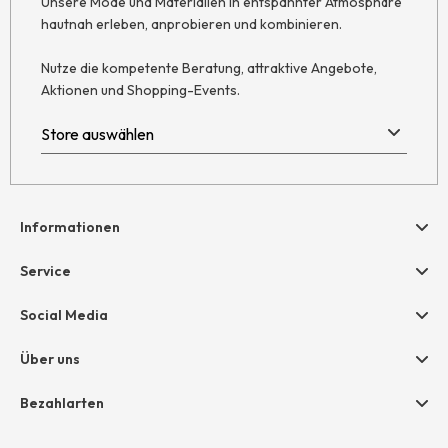
Unsere Mode und Materialien in entspannter Atmosphäre
hautnah erleben, anprobieren und kombinieren.
Nutze die kompetente Beratung, attraktive Angebote,
Aktionen und Shopping-Events.
Informationen
Hilfe & Kontakt
Service
Newsletter
Geschenkgutscheine
Social Media
Retoure
hessnatur friends
AGB
Über uns
Größentabelle
Widerruf
Unternehmen
Bezahlarten
Datenschutz
Jobs
Rechnung
Impressum