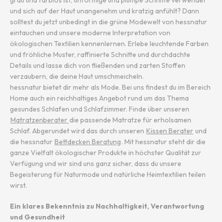
grau und farblos ist, unförmige und plumpe Schnitte verwendet
und sich auf der Haut unangenehm und kratzig anfühlt? Dann
solltest du jetzt unbedingt in die grüne Modewelt von hessnatur
eintauchen und unsere moderne Interpretation von
ökologischen Textilien kennenlernen. Erlebe leuchtende Farben
und fröhliche Muster, raffinierte Schnitte und durchdachte
Details und lasse dich von fließenden und zarten Stoffen
verzaubern, die deine Haut umschmeicheln.
hessnatur bietet dir mehr als Mode. Bei uns findest du im Bereich
Home auch ein reichhaltiges Angebot rund um das Thema
gesundes Schlafen und Schlafzimmer. Finde über unseren
Matratzenberater
die passende Matratze für erholsamen
Schlaf. Abgerundet wird das durch unseren
Kissen Berater
und
die hessnatur
Bettdecken Beratung
. Mit hessnatur steht dir die
ganze Vielfalt ökologischer Produkte in höchster Qualität zur
Verfügung und wir sind uns ganz sicher, dass du unsere
Begeisterung für Naturmode und natürliche Heimtextilien teilen
wirst.
Ein klares Bekenntnis zu Nachhaltigkeit, Verantwortung
und Gesundheit