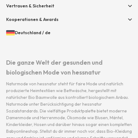
Presse
Vertrauen & Sicherheit
Amazon Pay
Grounding Page
Unsere Stores
Paypal
Kooperationen & Awards
Mastercard
Deutschland
/
de
VISA
Öffnen
Gewähltes
der
Land
Diners / Discover
Länder-
und
und
Sprache:
Die ganze Welt der gesunden und
Sprachauswahl
biologischen Mode von hessnatur
Naturmode von hessnatur steht für faire Mode und natürlich
produzierte Heimtextilien wie Bettwäsche, hergestellt mit
natürlicher Bio Baumwolle aus kontrolliert biologischem Anbau.
Naturmode unter Berücksichtigung der hessnatur
Sozialstandards. Die vielfältige Produktpalette bietet moderne
Damenmode und Herrenmode, Ökomode wie Blusen, Mäntel,
Kinderkleider, Hosen und darüber hinaus sogar einen kompletten
Babyonlineshop. Stellst du dir immer noch vor, dass Bio-Kleidung