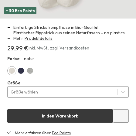
+ 30 Eco Points
Einfarbige Strickstrumpfhose in Bio-Qualität
Elastischer Rippstrick aus reinen Naturfasern – no plastics
Mehr
Produktdetails
29,99 €
Erhältlich
inkl. MwSt.
,
zzgl.
Versandkosten
für
Farbe
natur
HHA
29,99 €
natur
marine
grau
Größe
Größe wählen
In den Warenkorb
Mehr erfahren über
Eco Points