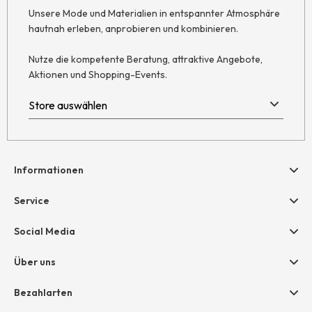
Unsere Mode und Materialien in entspannter Atmosphäre
hautnah erleben, anprobieren und kombinieren.
Nutze die kompetente Beratung, attraktive Angebote,
Aktionen und Shopping-Events.
Informationen
Hilfe & Kontakt
Service
Newsletter
Geschenkgutscheine
Social Media
Retoure
hessnatur friends
AGB
Über uns
Größentabelle
Widerruf
Unternehmen
Bezahlarten
Datenschutz
Jobs