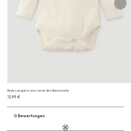
Body Langarm aus reiner Bio-Baumwolle
Erhältlich
12,99 €
für
12,99 €
0 Bewertungen
Zu
den