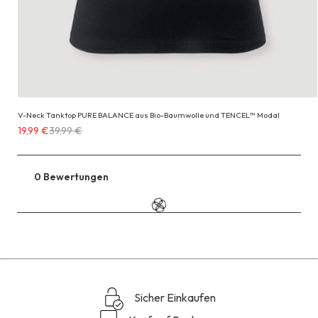
V-Neck Tanktop PURE BALANCE aus Bio-Baumwolle und TENCEL™ Modal
Erhältlich
19,99 €
39,99 €
für
19,99 €
anstatt
0 Bewertungen
Zu
39,99 €
den
Reviews
Sicher Einkaufen