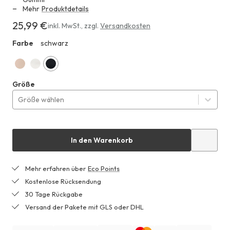
Mehr
Produktdetails
25,99 €
Erhältlich
inkl. MwSt.
,
zzgl.
Versandkosten
für
Farbe
schwarz
HHF
25,99 €
puder
naturweiss
schwarz
Größe
Größe wählen
In den Warenkorb
Mehr erfahren über
Eco Points
Kostenlose Rücksendung
30 Tage Rückgabe
Versand der Pakete mit GLS oder DHL