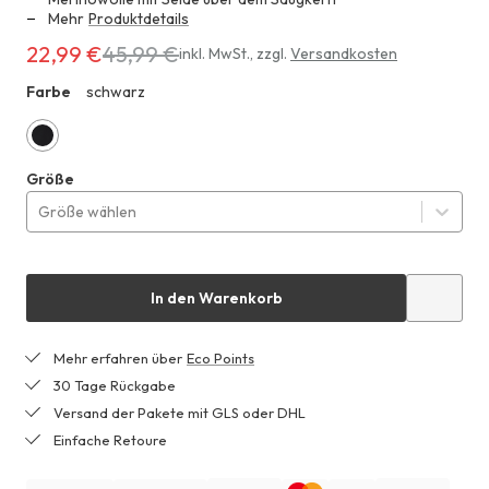
Mehr
Produktdetails
22,99 €
45,99 €
Erhältlich
inkl. MwSt.
,
zzgl.
Versandkosten
für
Farbe
schwarz
ZHF
22,99 €
anstatt
45,99 €
schwarz
Größe
Größe wählen
In den Warenkorb
Mehr erfahren über
Eco Points
30 Tage Rückgabe
Versand der Pakete mit GLS oder DHL
Einfache Retoure