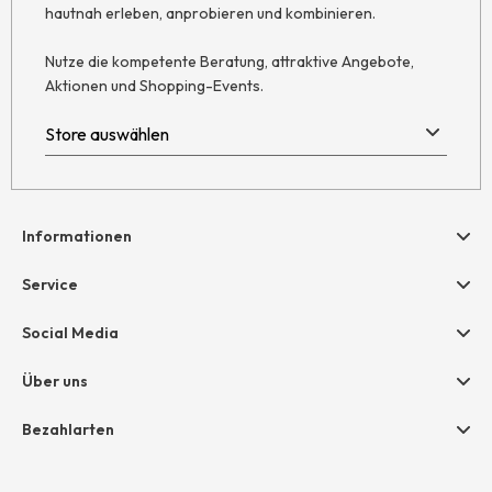
hautnah erleben, anprobieren und kombinieren.
Nutze die kompetente Beratung, attraktive Angebote,
Aktionen und Shopping-Events.
Informationen
Hilfe & Kontakt
Service
Newsletter
Geschenkgutscheine
Social Media
Retoure
hessnatur friends
AGB
Über uns
Größentabelle
Widerruf
Unternehmen
Bezahlarten
Datenschutz
Jobs
Rechnung
Impressum
Presse