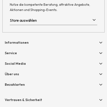
Nutze die kompetente Beratung, attraktive Angebote,
Aktionen und Shopping-Events.
Informationen
Hilfe & Kontakt
Service
Newsletter
Geschenkgutscheine
Social Media
Retoure
hessnatur friends
AGB
Über uns
Größentabelle
Widerruf
Unternehmen
Bezahlarten
Datenschutz
Jobs
Rechnung
Impressum
Presse
Vertrauen & Sicherheit
Amazon Pay
Grounding Page
Unsere Stores