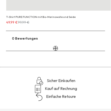
T-Shirt PURE FUNCTION mit Bio-Merinowolle und Seide
Erhältlich
49,99 €
99,99 €
für
49,99 €
anstatt
0 Bewertungen
Zu
99,99 €
den
Reviews
Sicher Einkaufen
Kauf auf Rechnung
Einfache Retoure