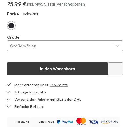
25,99 €
Erhältlich
inkl. MwSt.
,
zzgl.
Versandkosten
für
Farbe
schwarz
HHF
25,99 €
schwarz
Größe
Größe wählen
In den Warenkorb
Mehr erfahren über
Eco Points
30 Tage Rückgabe
Versand der Pakete mit GLS oder DHL
Einfache Retoure
Rechnung
Bankeinzug