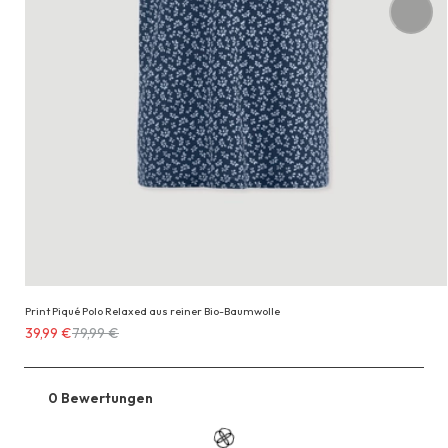
Print Piqué Polo Relaxed aus reiner Bio-Baumwolle
Erhältlich
39,99 €
79,99 €
für
39,99 €
anstatt
0 Bewertungen
Zu
79,99 €
den