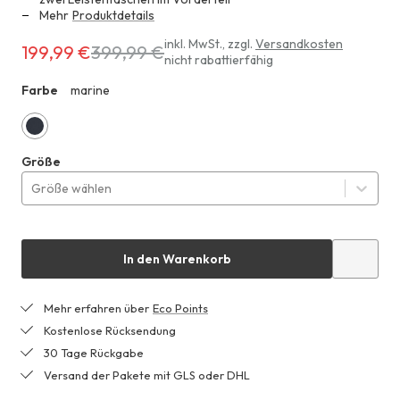
Mehr
Produktdetails
Erhältlich
inkl. MwSt.
,
zzgl.
Versandkosten
199,99 €
399,99 €
nicht rabattierfähig
für
199,99 €
Farbe
marine
ZHF
anstatt
399,99 €
marine
Größe
Größe wählen
In den Warenkorb
Mehr erfahren über
Eco Points
Kostenlose Rücksendung
30 Tage Rückgabe
Versand der Pakete mit GLS oder DHL