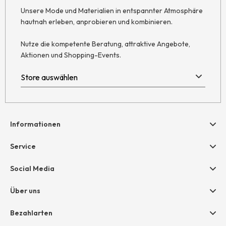
Unsere Mode und Materialien in entspannter Atmosphäre
hautnah erleben, anprobieren und kombinieren.
Nutze die kompetente Beratung, attraktive Angebote,
Aktionen und Shopping-Events.
Informationen
Hilfe & Kontakt
Service
Newsletter
Geschenkgutscheine
Social Media
Retoure
hessnatur friends
AGB
Über uns
Größentabelle
Widerruf
Unternehmen
Bezahlarten
Datenschutz
Jobs